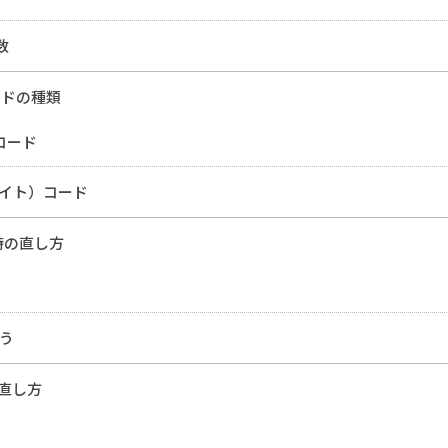
数
ードの種類
）コード
エイト）コード
た時の直し方
う
の直し方