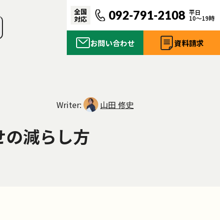
全国
092-791-2108
平日
10〜19時
対応
お問い合わせ
資料請求
Writer:
山田 修史
せの減らし方