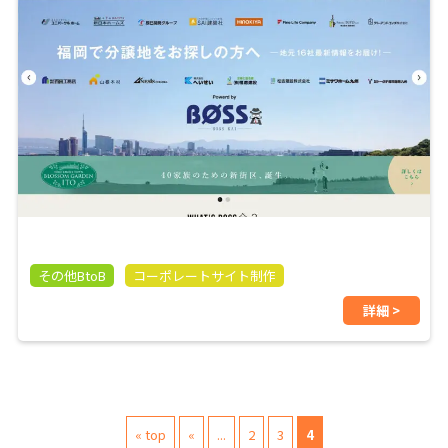
その他BtoB
コーポレートサイト制作
詳細 >
« top
«
...
2
3
4