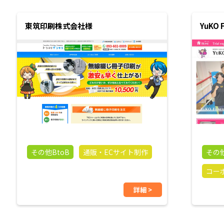
東筑印刷株式会社様
YuKO 
その他BtoB
通販・ECサイト制作
その他
コー
詳細 >