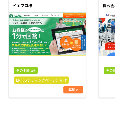
イエプロ様
株式会
その他BtoB
その他
LP（ランディングページ）制作
詳細 >