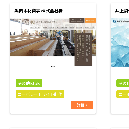
黒田木材商事 株式会社様
井上製
その他BtoB
その他
コーポレートサイト制作
コー
詳細 >