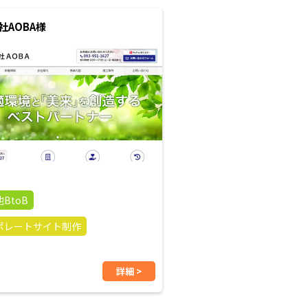
社AOBA様
BtoB
ポレートサイト制作
詳細 >