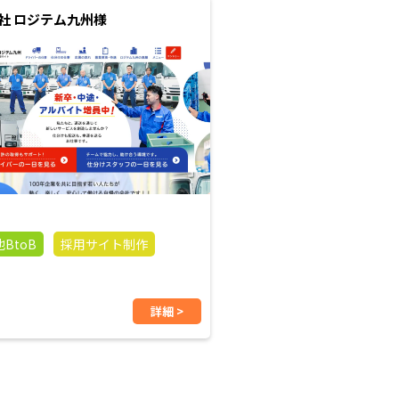
社 ロジテム九州様
BtoB
採用サイト制作
詳細 >