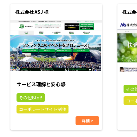
株式会社 ASJ 様
株式会
サービス理解と安心感
その他
その他BtoB
コー
コーポレートサイト制作
詳細 >