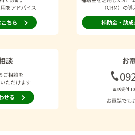
運用をアドバイス
（CRM）の
はこちら
補助金・助成
相談
お
09
るご相談を
信いただけます
電話受付 10
わせる
お電話でも