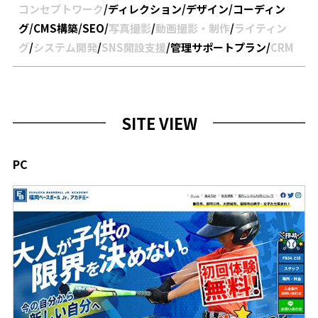
コンセプトワーク
/
ディレクション
/
デザイン
/
コーディン
グ
/
CMS構築
/
SEO
/
写真撮影
/
動画撮影・制作
/
ライティン
グ
/
システム開発
/
SNS開設支援
/
管理サポートプラン
/
CRM
SITE VIEW
PC