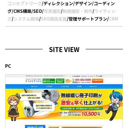
コンセプトワーク
/
ディレクション
/
デザイン
/
コーディン
グ
/
CMS構築
/
SEO
/
写真撮影
/
動画撮影・制作
/
ライティン
グ
/
システム開発
/
SNS開設支援
/
管理サポートプラン
/
CRM
SITE VIEW
PC