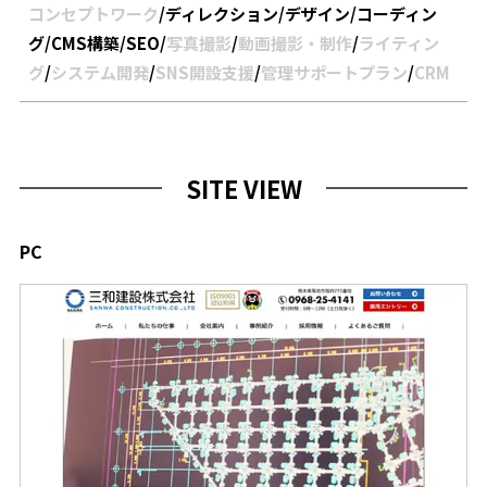
コンセプトワーク
/
ディレクション
/
デザイン
/
コーディン
グ
/
CMS構築
/
SEO
/
写真撮影
/
動画撮影・制作
/
ライティン
グ
/
システム開発
/
SNS開設支援
/
管理サポートプラン
/
CRM
SITE VIEW
PC