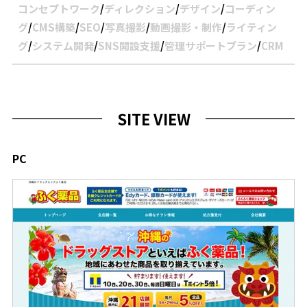
コンセプトワーク
/
ディレクション
/
デザイン
/
コーディン
グ
/
CMS構築
/
SEO
/
写真撮影
/
動画撮影・制作
/
ライティン
グ
/
システム開発
/
SNS開設支援
/
管理サポートプラン
/
CRM
SITE VIEW
PC