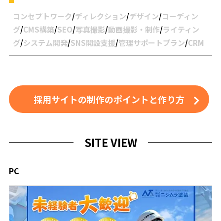
コンセプトワーク
/
ディレクション
/
デザイン
/
コーディン
グ
/
CMS構築
/
SEO
/
写真撮影
/
動画撮影・制作
/
ライティン
グ
/
システム開発
/
SNS開設支援
/
管理サポートプラン
/
CRM
採用サイトの制作のポイントと作り方
SITE VIEW
PC