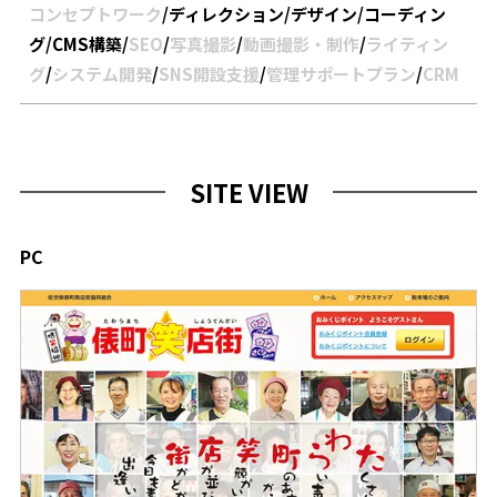
コンセプトワーク
/
ディレクション
/
デザイン
/
コーディン
グ
/
CMS構築
/
SEO
/
写真撮影
/
動画撮影・制作
/
ライティン
グ
/
システム開発
/
SNS開設支援
/
管理サポートプラン
/
CRM
SITE VIEW
PC