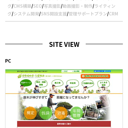
グ
/
CMS構築
/
SEO
/
写真撮影
/
動画撮影・制作
/
ライティン
グ
/
システム開発
/
SNS開設支援
/
管理サポートプラン
/
CRM
SITE VIEW
PC