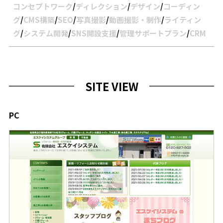
コンセプトワーク
/
ディレクション
/
デザイン
/
コーディン
グ
/
CMS構築
/
SEO
/
写真撮影
/
動画撮影・制作
/
ライティン
グ
/
システム開発
/
SNS開設支援
/
管理サポートプラン
/
CRM
SITE VIEW
PC