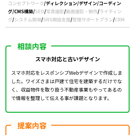
コンセプトワーク
/
ディレクション
/
デザイン
/
コーディン
グ
/
CMS構築
/
SEO
/
写真撮影
/
動画撮影・制作
/
ライティン
グ
/
システム開発
/
SNS開設支援
/
管理サポートプラン
/
CRM
相談内容
スマホ対応と古いデザイン
スマホ対応をレスポンシブWebデザインで作成しま
した。ワイズさまは戸建て住宅を建築するだけでな
く、収益物件を取り扱う不動産事業もやってあるの
で情報を整理して伝える事が課題となります。
提案内容