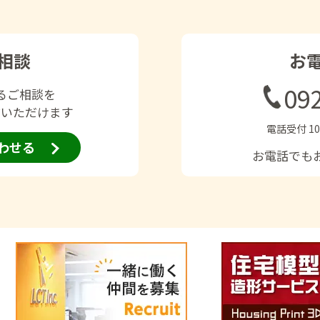
相談
お
09
るご相談を
信いただけます
電話受付 10
わせる
お電話でも