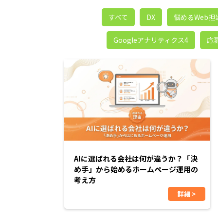
すべて
DX
悩めるWeb
Googleアナリティクス4
応
AIに選ばれる会社は何が違うか？「決
め手」から始めるホームページ運用の
考え方
詳細 >