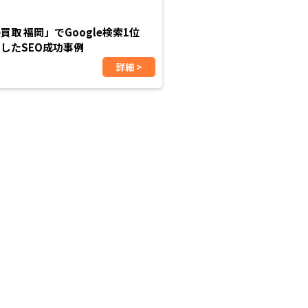
買取 福岡」でGoogle検索1位
したSEO成功事例
詳細 >