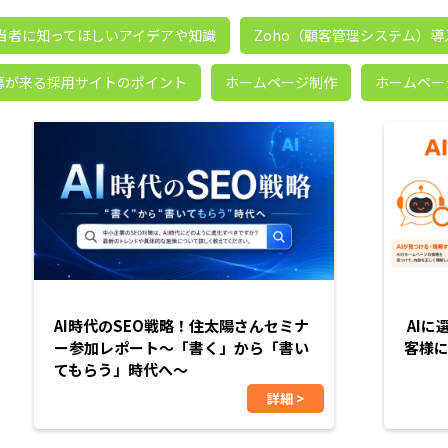
担当者に知ってほしいアイデアや知識
Zoho（顧客管理システム）導
募が来る採用サイトのポイント
ホームページ制作
ホームペー
AI時代のSEO戦略！住太陽さんセミナ
AIに
ー参加レポート〜「書く」から「書い
客様
てもらう」時代へ〜
詳細 >